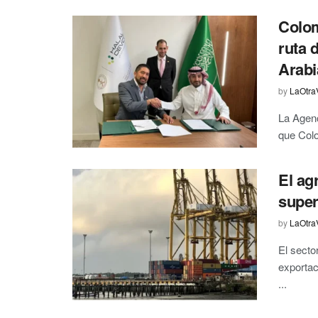
Colom
ruta 
Arabi
by
LaOtra
La Agenc
que Colo
El ag
super
by
LaOtra
El secto
exportac
...