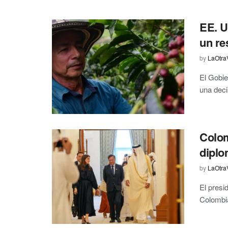
EE. U
un re
by
LaOtra
El Gobie
una deci
Colom
diplo
by
LaOtra
El presi
Colombia