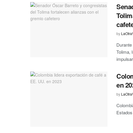
Senad
Tolim
cafet
by
LaOtra
Durante 
Tolima, 
impulsar 
Colom
en 20
by
LaOtra
Colombia
Estados 