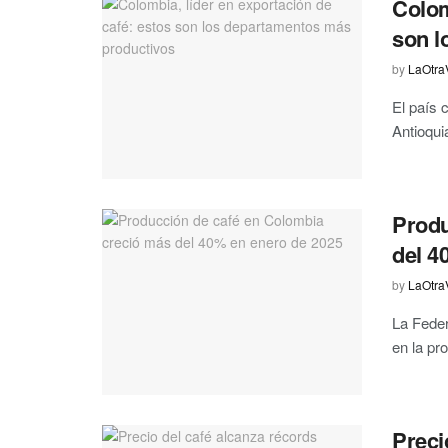
Colom
son l
by
LaOtra
El país 
Antioqui
Produ
del 4
by
LaOtra
La Feder
en la pr
Preci