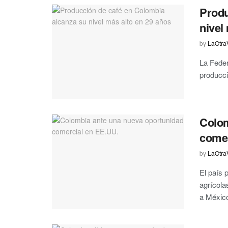
Produ
nivel
by
LaOtra
La Feder
producci
Colom
comer
by
LaOtra
El país 
agrícola
a México