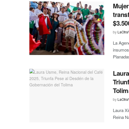
Mujer
trans
$3.50
by
LaOtra
La Agenc
insumos 
Planadas
Laura
Triun
Tolim
by
LaOtra
Laura X
Reina Na