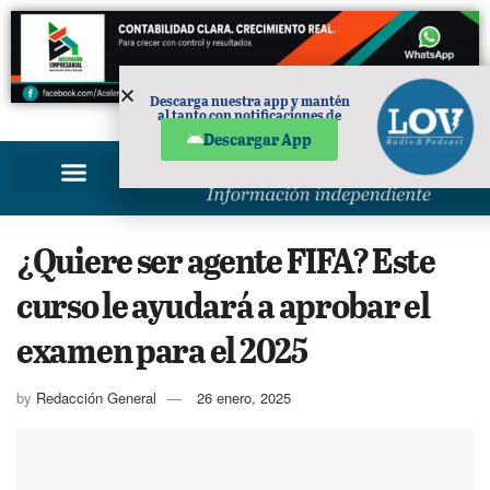
Descarga nuestra app y mantén
al tanto con notificaciones de
PUBLICIDAD
noticias en tu móvil.
Descargar App
¿Quiere ser agente FIFA? Este
curso le ayudará a aprobar el
examen para el 2025
by
Redacción General
26 enero, 2025