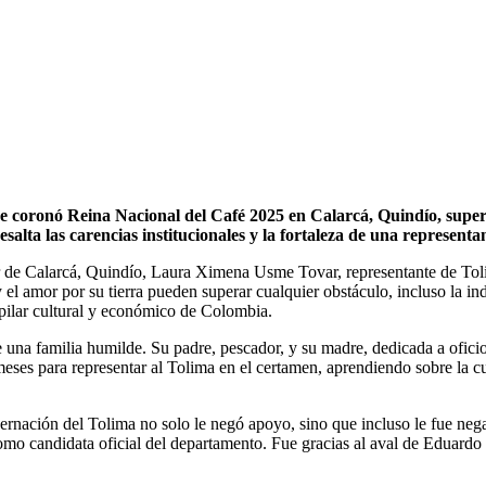
coronó Reina Nacional del Café 2025 en Calarcá, Quindío, supera
esalta las carencias institucionales y la fortaleza de una represen
ar de Calarcá, Quindío, Laura Ximena Usme Tovar, representante de Tol
 amor por su tierra pueden superar cualquier obstáculo, incluso la indi
 pilar cultural y económico de Colombia.
e una familia humilde. Su padre, pescador, y su madre, dedicada a oficio
meses para representar al Tolima en el certamen, aprendiendo sobre la cu
bernación del Tolima no solo le negó apoyo, sino que incluso le fue ne
omo candidata oficial del departamento. Fue gracias al aval de Eduardo