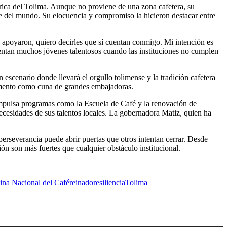
órica del Tolima. Aunque no proviene de una zona cafetera, su
e del mundo. Su elocuencia y compromiso la hicieron destacar entre
 apoyaron, quiero decirles que sí cuentan conmigo. Mi intención es
frentan muchos jóvenes talentosos cuando las instituciones no cumplen
scenario donde llevará el orgullo tolimense y la tradición cafetera
rtamento como cuna de grandes embajadoras.
impulsa programas como la Escuela de Café y la renovación de
 necesidades de sus talentos locales. La gobernadora Matiz, quien ha
perseverancia puede abrir puertas que otros intentan cerrar. Desde
ón son más fuertes que cualquier obstáculo institucional.
ina Nacional del Café
reinado
resiliencia
Tolima