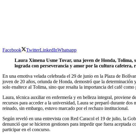
Facebook
Twitter
LinkedIn
Whatsapp
Laura Ximena Usme Tovar, una joven de Honda, Tolima, se 
lograda con perseverancia y amor por la cultura cafetera, r
En una emotiva velada celebrada el 29 de junio en la Plaza de Bolív
joven de 20 años, oriunda de Honda, demostró que la determinación y el
solo enaltece al Tolima, sino que resalta la importancia del café como
Laura, técnica auxiliar en enfermería y en belleza integral, proviene d
recursos para acceder a la universidad, Laura se preparó durante dos 
reinado, sin embargo, estuvo marcado por el rechazo institucional.
Según reveló en una entrevista con Red Caracol el 19 de julio, la Go
denunció que se hicieron gestiones para impedir que fuera aceptada c
participar en el concurso.