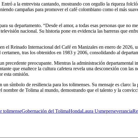
. Entró a la entrevista cantando, mostrando con orgullo la riqueza folcl
oponiendo campañas para promover el café colombiano como el más suav
 para su departamento. “Desde el amor, a todas esas personas que no me
 televisión nacional. Su historia pone en evidencia las barreras que en
el Reinado Internacional del Café en Manizales en enero de 2026, un e
ia del certamen, tras los obtenidos en 1983 y 2006, consolidando al depa
a un precedente preocupante. Mientras la administración departamental 
sentante que enaltece la cultura cafetera revela una desconexión con las
r esta omisión.
 un símbolo de resiliencia para los tolimenses. Su mensaje es claro: la 
el nombre de Tolima al mundo, demostrando que el talento y la convicci
or tolimense
Gobernación del Tolima
Honda
Laura Usme
perseverancia
Re