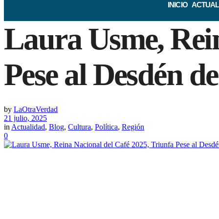
INICIO
ACTUAL
Laura Usme, Rein
Pese al Desdén de
by
LaOtraVerdad
21 julio, 2025
in
Actualidad
,
Blog
,
Cultura
,
Política
,
Región
0