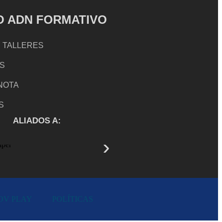
 ADN FORMATIVO
 TALLERES
S
 NOTA
S
ALIADOS A:
OV PLAY
POLÍTICAS