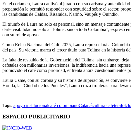
En el certamen, Laura cautivó al jurado con su carisma y autenticidad
preparación le permitió responder con seguridad sobre el sector, pr
las candidatas de Caldas, Risaralda, Nariño, Vaupés y Quindío.
El triunfo de Laura no solo es personal, sino un mensaje contundente
darle visibilidad no solo al Tolima, sino a toda Colombia”, expresó en
con su rol de apoyo.
Como Reina Nacional del Café 2025, Laura representará a Colombia en 
del país. Su victoria marca el tercer título para Tolima en la histor
La falta de respaldo de la Gobernación del Tolima, sin embargo, dej
cafetales con millonarias inversiones, la indiferencia hacia una repre
promovido el café como prioridad, enfrenta ahora cuestionamientos po
Laura Usme, con su corona y su historia de superación, se convierte en
Honda, la “Ciudad de los Puentes”, Laura cruza fronteras para llevar 
Tags:
apoyo institucional
café colombiano
Calarcà
cultura cafetera
folcl
ESPACIO PUBLICITARIO