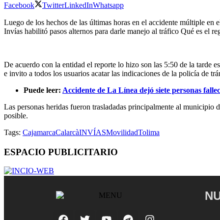
Facebook
Twitter
LinkedIn
Whatsapp
Luego de los hechos de las últimas horas en el accidente múltiple en e
Invías habilitó pasos alternos para darle manejo al tráfico Qué es el 
De acuerdo con la entidad el reporte lo hizo son las 5:50 de la tarde 
e invito a todos los usuarios acatar las indicaciones de la policía de t
Puede leer:
Accidente de La Línea dejó siete personas falle
Las personas heridas fueron trasladadas principalmente al municipio d
posible.
Tags:
Cajamarca
Calarcà
INVÍAS
Movilidad
Tolima
ESPACIO PUBLICITARIO
NU