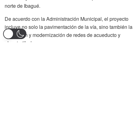
norte de Ibagué.
De acuerdo con la Administración Municipal, el proyecto
incluye no solo la pavimentación de la vía, sino también la
reposición y modernización de redes de acueducto y
alcantarillado.
Asimismo, se contempla la actualización del sistema de
alumbrado público y la instalación de paraderos sobre la
avenida Ambalá, en el tramo comprendido entre las calles
103 y 175.
En el segmento entre las calles 103 y 125 se ejecutarán
obras en concreto, además de la construcción de andenes,
sardineles y adecuaciones urbanísticas que transformarán
el entorno vial.
El proyecto también prevé la conexión con el corredor
Norte hacia sectores como San Bernardo y San Juan de la