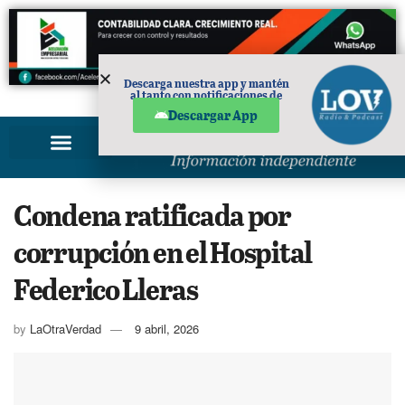
Descarga nuestra app y mantén
al tanto con notificaciones de
PUBLICIDAD
noticias en tu móvil.
Descargar App
Condena ratificada por
corrupción en el Hospital
Federico Lleras
by
LaOtraVerdad
9 abril, 2026