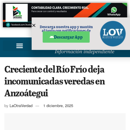
Descarga nuestra app y mantén
al tanto con notificaciones de
PUBLICIDAD
noticias en tu móvil.
Descargar App
Creciente del Río Frío deja
incomunicadas veredas en
Anzoátegui
by
LaOtraVerdad
1 diciembre, 2025