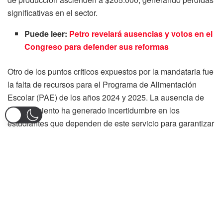
significativas en el sector.
Puede leer:
Petro revelará ausencias y votos en el
Congreso para defender sus reformas
Otro de los puntos críticos expuestos por la mandataria fue
la falta de recursos para el Programa de Alimentación
Escolar (PAE) de los años 2024 y 2025. La ausencia de
financiamiento ha generado incertidumbre en los
estudiantes que dependen de este servicio para garantizar
su alimentación.
Asimismo, la gobernadora reclamó por la demora en la
asignación de recursos de cofinanciación y la falta de
respuesta ante un proyecto vial clave para la región.
Según Matiz, lleva seis meses presentando la propuesta
para la vía Galán-Palocabildo sin recibir avances
concretos por parte del Gobierno Nacional.