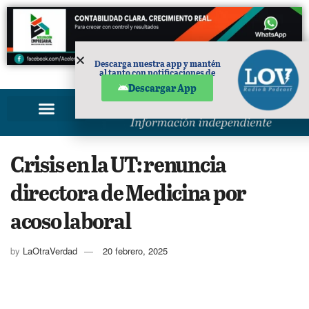
Descarga nuestra app y mantén
al tanto con notificaciones de
PUBLICIDAD
noticias en tu móvil.
Descargar App
Crisis en la UT: renuncia
directora de Medicina por
acoso laboral
by
LaOtraVerdad
20 febrero, 2025