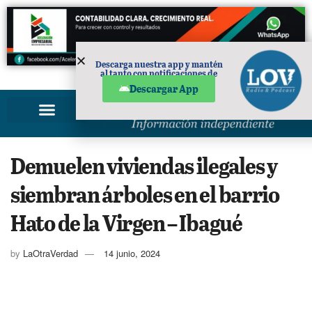
Descarga nuestra app y mantén
al tanto con notificaciones de
PUBLICIDAD
noticias en tu móvil.
Descargar App
Demuelen viviendas ilegales y
siembran árboles en el barrio
Hato de la Virgen – Ibagué
by
LaOtraVerdad
14 junio, 2024