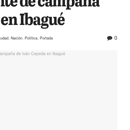
 en Ibagué
0
iudad
,
Nación
,
Política
,
Portada