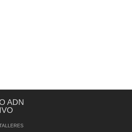
O ADN
IVO
TALLERES