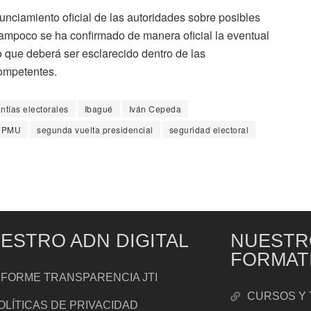
nunciamiento oficial de las autoridades sobre posibles
Tampoco se ha confirmado de manera oficial la eventual
o que deberá ser esclarecido dentro de las
ompetentes.
ntías electorales
Ibagué
Iván Cepeda
PMU
segunda vuelta presidencial
seguridad electoral
ESTRO ADN DIGITAL
NUESTR
FORMAT
NFORME TRANSPARENCIA JTI
CURSOS Y 
OLÍTICAS DE PRIVACIDAD