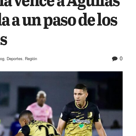
 a un paso de los
s
0
log
,
Deportes
,
Región