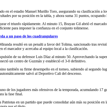
o en el estadio Manuel Murillo Toro, asegurando su clasificación a los
ltades por su posición en la tabla, y ahora suma 31 puntos, ocupando
gurar el triunfo rápidamente. Al minuto 15, Brayan Gil abrió el marcado
iciente para imponer la confianza en el conjunto tolimense.
eda a un paso de los cuadrangulares
 Miranda resultó en un penalti a favor del Tolima, sancionado tras rev
 el marcador y acercaba al equipo local a la clasificación.
expulsión de su defensor Luis Díaz al minuto 50. Aprovechando la super
nectó un centro de Guzmán y estableció el 3-0 definitivo.
n, sino también su firme desempeño en el torneo, subiendo al segundo lu
 automáticamente salvó al Deportivo Cali del descenso.
no de los jugadores más ofensivos de la temporada, acumulando 17 goles
a la fase final.
Patriotas en un partido que puede consolidar aún más su posición en la p
puta por el título.