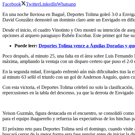
Facebook
Twitter
LinkedIn
Whatsapp
En una noche lluviosa en Ibagué, Deportes Tolima goleó 3-0 a Envigad
David González demostró un dominio claro ante un Envigado en dificu
Desde el inicio, el cuadro Vinotinto y Oro mostró su intención de ase
opciones al arquero paraguayo Rubén Escobar. Este primer gol fue suf
Puede leer:
Deportes Tolima vence a Águilas Doradas y qu
Poco después, al minuto 25, una falta en el área sobre Luis Fernando
máxima, ampliando la ventaja con un disparo certero que puso el 2-0 en
En la segunda mitad, Envigado enfrentó aún más dificultades tras la 
al minuto 63 selló el triunfo con un gol de Anderson Angulo, quien co
Con esta victoria, el Deportes Tolima celebró no solo la clasificació
repercusiones en la tabla del descenso, ya que la derrota de Envigado
Yeison Guzmán, figura destacada en el encuentro, se consolidó como u
para el equipo ibaguereño y refuerza las expectativas de los hinchas par
El próximo reto para Deportes Tolima será el domingo, cuando visite a 
buscará cerrar de la mejor forma esta fase regular antes de iniciar la dis