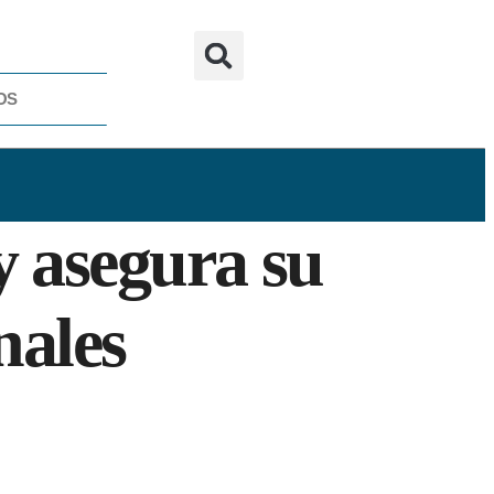
OS
y asegura su
nales