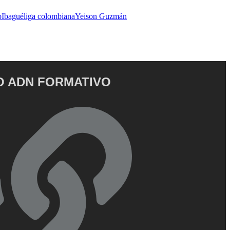
o
Ibagué
liga colombiana
Yeison Guzmán
 ADN FORMATIVO