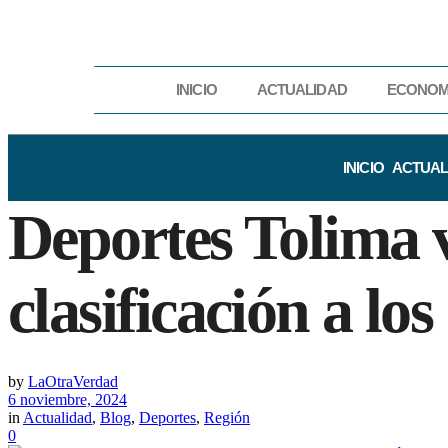
INICIO
ACTUALIDAD
ECONOM
INICIO
ACTUAL
Deportes Tolima 
clasificación a lo
by
LaOtraVerdad
6 noviembre, 2024
in
Actualidad
,
Blog
,
Deportes
,
Región
0