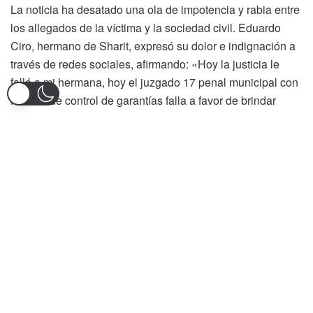
La noticia ha desatado una ola de impotencia y rabia entre
los allegados de la víctima y la sociedad civil. Eduardo
Ciro, hermano de Sharit, expresó su dolor e indignación a
través de redes sociales, afirmando: «Hoy la justicia le
falló a mi hermana, hoy el juzgado 17 penal municipal con
función de control de garantías falla a favor de brindar
libertad por vencimiento de términos a unos de los
presuntos asesinos de mi hermana. La justicia de mi país
es un chiste».
El caso se remonta al trágico asesinato de Sharit Ciro, una
estudiante de artes de la Universidad del Tolima, quien fue
ultimada en un hecho que conmocionó profundamente a la
comunidad ibaguereña. La joven fue víctima de un engaño
tras acudir a una supuesta oferta de trabajo, y los
procesados fueron sindicados del grave delito de
feminicidio, debido a la concurrencia de violencia sexual,
engaño y el móvil de la muerte por su condición de género.