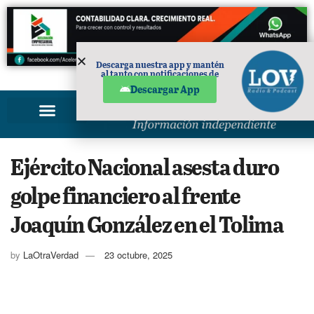
Descarga nuestra app y mantén
al tanto con notificaciones de
PUBLICIDAD
noticias en tu móvil.
Descargar App
Ejército Nacional asesta duro
golpe financiero al frente
Joaquín González en el Tolima
by
LaOtraVerdad
23 octubre, 2025