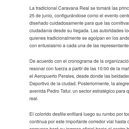
La tradicional Caravana Real se tomará las prin
25 de junio, configurándose como el evento centra
diseñado cuidadosamente para que las comitivas 
ciudadanía desde su llegada. Las autoridades l
quienes tradicionalmente se agolpan en los and
con entusiasmo a cada una de las representante
De acuerdo con el cronograma de la organización
resonar con fuerza a partir de las 10:00 de la ma
el Aeropuerto Perales, desde donde las beldades
Deportivo de la ciudad. Posteriormente, la alegre
avenida Pedro Tafur, un sector estratégico para 
real.
El colorido desfile enfilará luego su rumbo por
continua por este importante corredor vial hasta 
caravana hará su ingreso oficial hacia el centro 