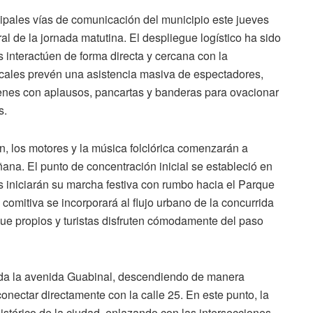
cipales vías de comunicación del municipio este jueves
l de la jornada matutina. El despliegue logístico ha sido
interactúen de forma directa y cercana con la
ocales prevén una asistencia masiva de espectadores,
enes con aplausos, pancartas y banderas para ovacionar
s.
, los motores y la música folclórica comenzarán a
ñana. El punto de concentración inicial se estableció en
 iniciarán su marcha festiva con rumbo hacia el Parque
 comitiva se incorporará al flujo urbano de la concurrida
que propios y turistas disfruten cómodamente del paso
 toda la avenida Guabinal, descendiendo de manera
conectar directamente con la calle 25. En este punto, la
histórico de la ciudad, enlazando con las intersecciones