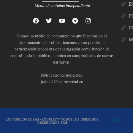
I
P
P
Somos un medio de comunicación que funciona en el
M
departamento del Tolima, tenemos como premisa la
participación ciudadana e investigación como función de
control hacia lo público, también en compendiados de nuevas
narrativas.
Notificaciones judiciales:
judicial@laotraverdad.co
LOV EDICIONES SAS - LOVPLAY™- TODOS LOS DERECHOS
BLOG
RESERVADOS 2025