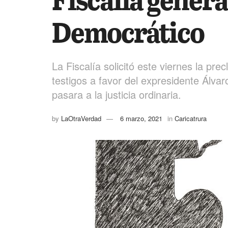
Democrático
La Fiscalía solicitó este viernes la pre
testigos a favor del expresidente Álva
pasara a la justicia ordinaria.
by
LaOtraVerdad
6 marzo, 2021
in
Caricatrura