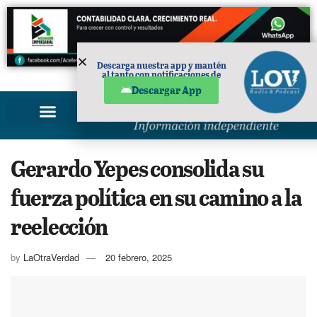
Descarga nuestra app y mantén
al tanto con notificaciones de
PUBLICIDAD
noticias en tu móvil.
Descargar App
Gerardo Yepes consolida su
fuerza política en su camino a la
reelección
by
LaOtraVerdad
20 febrero, 2025