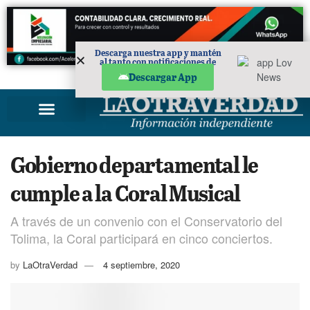
Descarga nuestra app y mantén
al tanto con notificaciones de
noticias en tu móvil.
PUBLICIDAD
Descargar App
Gobierno departamental le
cumple a la Coral Musical
A través de un convenio con el Conservatorio del
Tolima, la Coral participará en cinco conciertos.
by
LaOtraVerdad
4 septiembre, 2020