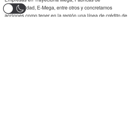
Productividad, E-Mega, entre otros y concretamos
acciones como tener en la región una línea de crédito de
redescuento directamente con Bancoldex, con condiciones
financieras favorables para los empresarios”, manifestó
Brian Bazin Bulla Tovar Presidente Ejecutivo de la CCI.
Durante la pandemia
A la fecha la CCI ha invertido gracias al compromiso de la
Junta Directiva $468.900.530 millones de pesos, en
acciones encaminadas a apoyar a los empresarios, en
pocos días se iniciará la nueva entrega de kits de
bioseguridad y se adelantarán jornadas lúdicas que
promuevan el autocuidado, acciones encaminadas a
prevenir contagios en la ciudad, está proceso el montaje
de un marketplace para el sistema moda y confección, lo
que permitirá que las empresas tengan una vitrina de