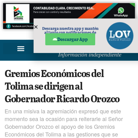
Descarga nuestra app y mantén
al tanto con notificaciones de
PUBLICIDAD
noticias en tu móvil.
Descargar App
Gremios Económicos del
Tolima se dirigen al
Gobernador Ricardo Orozco
En una misiva la agremiación expresó que este
momento sea la ocasión para reiterarle al Señor
Gobernador Orozco el apoyo de los Gremios
Económicos del Tolima a las gestiones que se