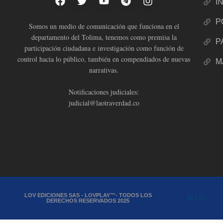
I
P
Somos un medio de comunicación que funciona en el
departamento del Tolima, tenemos como premisa la
P
participación ciudadana e investigación como función de
control hacia lo público, también en compendiados de nuevas
M
narrativas.
Notificaciones judiciales:
judicial@laotraverdad.co
LOV EDICIONES SAS - LOVPLAY™- TODOS LOS
BLOG
DERECHOS RESERVADOS 2025