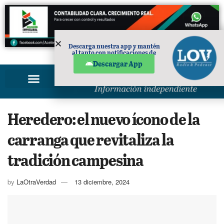
Descarga nuestra app y mantén
al tanto con notificaciones de
PUBLICIDAD
noticias en tu móvil.
Descargar App
Heredero: el nuevo ícono de la
carranga que revitaliza la
tradición campesina
by
LaOtraVerdad
13 diciembre, 2024