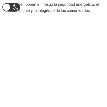
que también ponen en riesgo la seguridad energética, el
medioambiente y la integridad de las comunidades
cercanas.
Asimismo, se indicó que los recursos obtenidos de esta
práctica ilegal podrían estar siendo destinados a financiar
estructuras criminales que operan en la región,
fortaleciendo sus capacidades logísticas y delictivas.
El comando de la Sexta Brigada enfatizó que continuará
intensificando las operaciones de control territorial para
proteger la infraestructura estratégica del país y combatir
las economías ilícitas que afectan al departamento.
Finalmente, el Ejército Nacional hizo un llamado a la
ciudadanía para que denuncie cualquier actividad
sospechosa a través de las líneas 107 y 147, reiterando su
compromiso con la seguridad, la legalidad y la defensa de