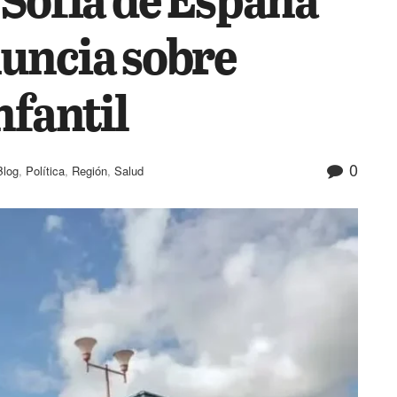
uncia sobre
nfantil
0
Blog
,
Política
,
Región
,
Salud