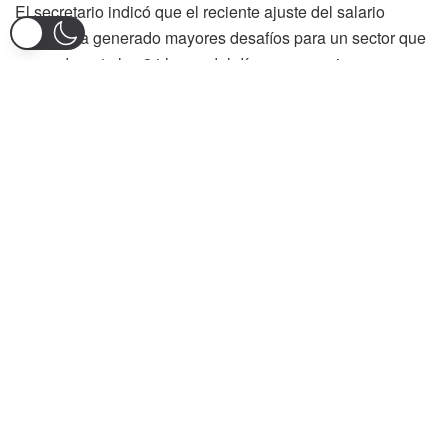
El secretario indicó que el reciente ajuste del salario
mínimo ha generado mayores desafíos para un sector que
opera durante las 24 horas del día y que requiere una
importante cantidad de personal para atender la demanda
de visitantes. Esta situación, afirmó, ha incrementado
significativamente los costos de funcionamiento de
hoteles, restaurantes y operadores turísticos.
“A raíz del ajuste del salario mínimo, uno de los sectores
que más ha sufrido es el turístico y hotelero por sus
características especiales”, aseguró Castro, al explicar que
gran parte de las actividades económicas relacionadas
con el turismo se desarrollan durante fines de semana,
festivos y horarios nocturnos, donde los recargos laborales
tienen un peso considerable en la estructura financiera de
las empresas.
La propuesta presentada ante el presidente Gustavo Petro