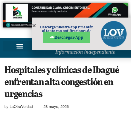
Descarga nuestra app y mantén
al tanto con notificaciones de
PUBLICIDAD
noticias en tu móvil.
Descargar App
Hospitales y clínicas de Ibagué
enfrentan alta congestión en
urgencias
by
LaOtraVerdad
28 mayo, 2026