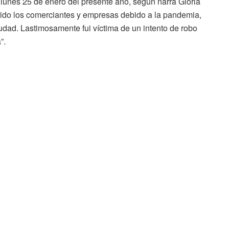
l lunes 25 de enero del presente año, según narra Gloria
vivido los comerciantes y empresas debido a la pandemia,
udad. Lastimosamente fui víctima de un intento de robo
”.