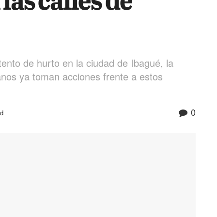
tento de hurto en la ciudad de Ibagué, la
anos ya toman acciones frente a estos
0
ad