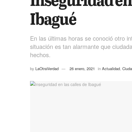
Ibagué
En las últimas horas se conoció otro in
situación es tan alarmante que ciudad
hechos.
by
LaOtraVerdad
26 enero, 2021
in
Actualidad
,
Ciud