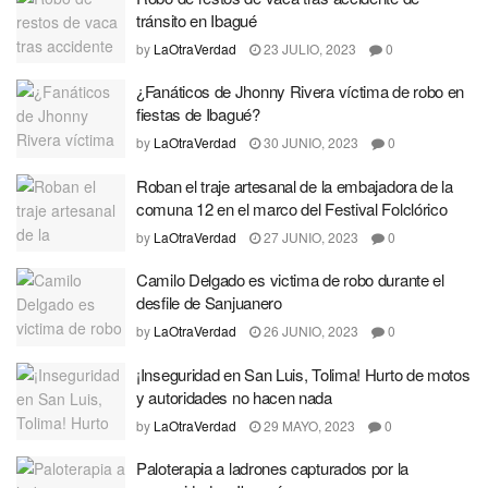
tránsito en Ibagué
by
LaOtraVerdad
23 JULIO, 2023
0
¿Fanáticos de Jhonny Rivera víctima de robo en
fiestas de Ibagué?
by
LaOtraVerdad
30 JUNIO, 2023
0
Roban el traje artesanal de la embajadora de la
comuna 12 en el marco del Festival Folclórico
by
LaOtraVerdad
27 JUNIO, 2023
0
Camilo Delgado es victima de robo durante el
desfile de Sanjuanero
by
LaOtraVerdad
26 JUNIO, 2023
0
¡Inseguridad en San Luis, Tolima! Hurto de motos
y autoridades no hacen nada
by
LaOtraVerdad
29 MAYO, 2023
0
Paloterapia a ladrones capturados por la