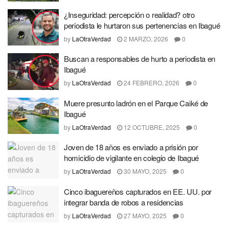
¿Inseguridad: percepción o realidad? otro
periodista le hurtaron sus pertenencias en Ibagué
by
LaOtraVerdad
2 MARZO, 2026
0
Buscan a responsables de hurto a periodista en
Ibagué
by
LaOtraVerdad
24 FEBRERO, 2026
0
Muere presunto ladrón en el Parque Caiké de
Ibagué
by
LaOtraVerdad
12 OCTUBRE, 2025
0
Joven de 18 años es enviado a prisión por
homicidio de vigilante en colegio de Ibagué
by
LaOtraVerdad
30 MAYO, 2025
0
Cinco ibaguereños capturados en EE. UU. por
integrar banda de robos a residencias
by
LaOtraVerdad
27 MAYO, 2025
0