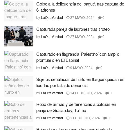
Golpe a la delicuencia de Ibagué, tras captura de
6 ladrones
by
LaOtraVerdad
27 MAYO, 2024
0
Capturada pareja de ladrones tras tiroteo
by
LaOtraVerdad
27 MAYO, 2024
0
Capturado en flagrancia ‘Palestino’ con amplio
prontuario en El Espinal
by
LaOtraVerdad
9 MAYO, 2024
0
Sujetos señalados de hurto en Ibagué quedan en
libertad por falta de denuncia
by
LaOtraVerdad
14 FEBRERO, 2024
0
Robo de armas y pertenencias a policías en
peaje de Gualanday, Tolima
by
LaOtraVerdad
1 FEBRERO, 2024
0
Robo de restos de vaca tras accidente de