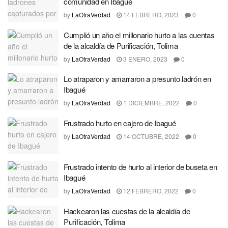
comunidad en Ibagué
by
LaOtraVerdad
14 FEBRERO, 2023
0
Cumplió un año el millonario hurto a las cuentas
de la alcaldía de Purificación, Tolima
by
LaOtraVerdad
3 ENERO, 2023
0
Lo atraparon y amarraron a presunto ladrón en
Ibagué
by
LaOtraVerdad
1 DICIEMBRE, 2022
0
Frustrado hurto en cajero de Ibagué
by
LaOtraVerdad
14 OCTUBRE, 2022
0
Frustrado intento de hurto al interior de buseta en
Ibagué
by
LaOtraVerdad
12 FEBRERO, 2022
0
Hackearon las cuestas de la alcaldía de
Purificación, Tolima