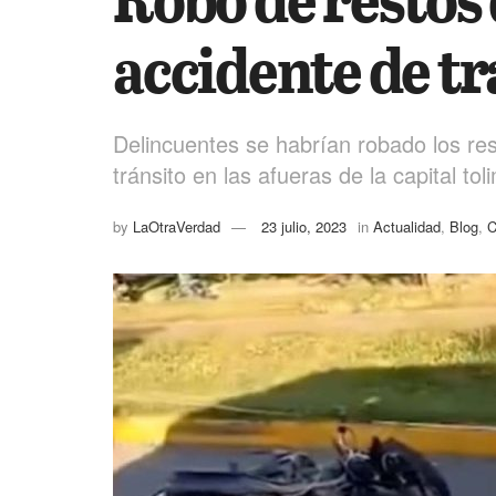
accidente de tr
Delincuentes se habrían robado los res
tránsito en las afueras de la capital to
by
LaOtraVerdad
23 julio, 2023
in
Actualidad
,
Blog
,
C