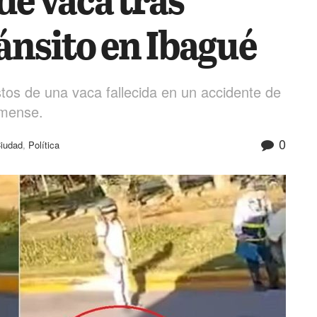
ánsito en Ibagué
tos de una vaca fallecida en un accidente de
limense.
0
iudad
,
Política