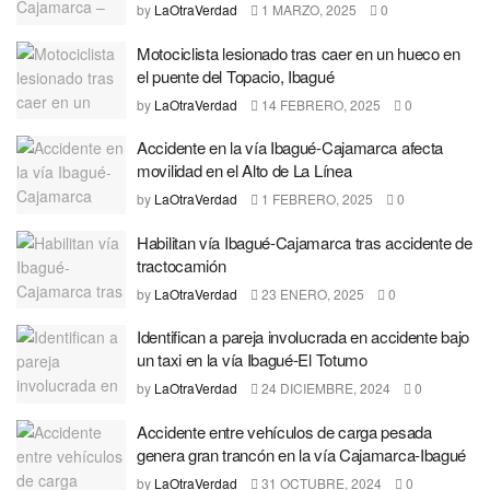
by
LaOtraVerdad
1 MARZO, 2025
0
Motociclista lesionado tras caer en un hueco en
el puente del Topacio, Ibagué
by
LaOtraVerdad
14 FEBRERO, 2025
0
Accidente en la vía Ibagué-Cajamarca afecta
movilidad en el Alto de La Línea
by
LaOtraVerdad
1 FEBRERO, 2025
0
Habilitan vía Ibagué-Cajamarca tras accidente de
tractocamión
by
LaOtraVerdad
23 ENERO, 2025
0
Identifican a pareja involucrada en accidente bajo
un taxi en la vía Ibagué-El Totumo
by
LaOtraVerdad
24 DICIEMBRE, 2024
0
Accidente entre vehículos de carga pesada
genera gran trancón en la vía Cajamarca-Ibagué
by
LaOtraVerdad
31 OCTUBRE, 2024
0