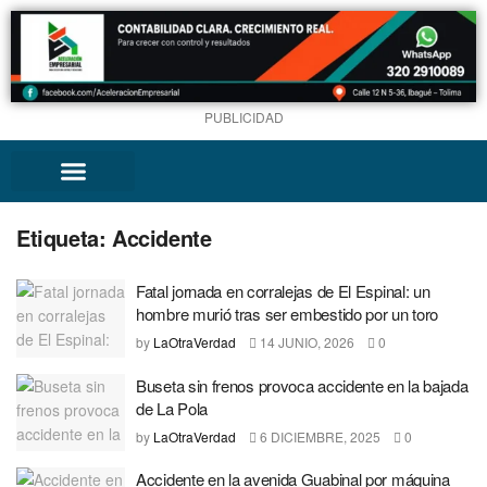
PUBLICIDAD
Etiqueta:
Accidente
Fatal jornada en corralejas de El Espinal: un
hombre murió tras ser embestido por un toro
by
LaOtraVerdad
14 JUNIO, 2026
0
Buseta sin frenos provoca accidente en la bajada
de La Pola
by
LaOtraVerdad
6 DICIEMBRE, 2025
0
Accidente en la avenida Guabinal por máquina