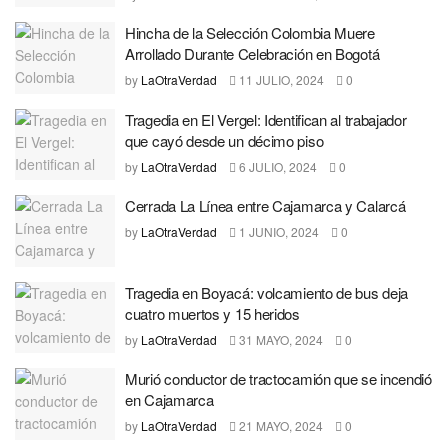
Hincha de la Selección Colombia Muere
Arrollado Durante Celebración en Bogotá
by
LaOtraVerdad
11 JULIO, 2024
0
Tragedia en El Vergel: Identifican al trabajador
que cayó desde un décimo piso
by
LaOtraVerdad
6 JULIO, 2024
0
Cerrada La Línea entre Cajamarca y Calarcá
by
LaOtraVerdad
1 JUNIO, 2024
0
Tragedia en Boyacá: volcamiento de bus deja
cuatro muertos y 15 heridos
by
LaOtraVerdad
31 MAYO, 2024
0
Murió conductor de tractocamión que se incendió
en Cajamarca
by
LaOtraVerdad
21 MAYO, 2024
0