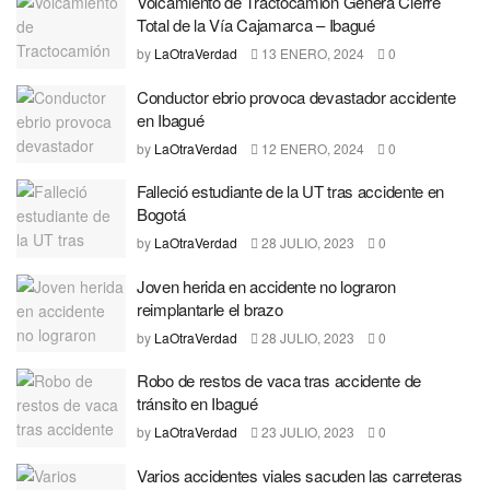
Volcamiento de Tractocamión Genera Cierre
Total de la Vía Cajamarca – Ibagué
by
LaOtraVerdad
13 ENERO, 2024
0
Conductor ebrio provoca devastador accidente
en Ibagué
by
LaOtraVerdad
12 ENERO, 2024
0
Falleció estudiante de la UT tras accidente en
Bogotá
by
LaOtraVerdad
28 JULIO, 2023
0
Joven herida en accidente no lograron
reimplantarle el brazo
by
LaOtraVerdad
28 JULIO, 2023
0
Robo de restos de vaca tras accidente de
tránsito en Ibagué
by
LaOtraVerdad
23 JULIO, 2023
0
Varios accidentes viales sacuden las carreteras