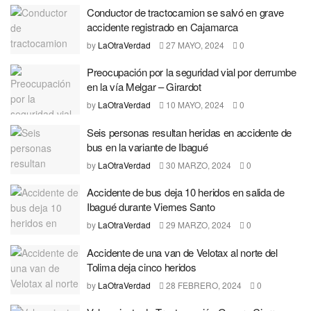
Conductor de tractocamion se salvó en grave
accidente registrado en Cajamarca
by
LaOtraVerdad
27 MAYO, 2024
0
Preocupación por la seguridad vial por derrumbe
en la vía Melgar – Girardot
by
LaOtraVerdad
10 MAYO, 2024
0
Seis personas resultan heridas en accidente de
bus en la variante de Ibagué
by
LaOtraVerdad
30 MARZO, 2024
0
Accidente de bus deja 10 heridos en salida de
Ibagué durante Viernes Santo
by
LaOtraVerdad
29 MARZO, 2024
0
Accidente de una van de Velotax al norte del
Tolima deja cinco heridos
by
LaOtraVerdad
28 FEBRERO, 2024
0