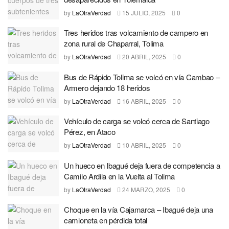
by
LaOtraVerdad
15 JULIO, 2025
0
Tres heridos tras volcamiento de campero en
zona rural de Chaparral, Tolima
by
LaOtraVerdad
20 ABRIL, 2025
0
Bus de Rápido Tolima se volcó en vía Cambao –
Armero dejando 18 heridos
by
LaOtraVerdad
16 ABRIL, 2025
0
Vehículo de carga se volcó cerca de Santiago
Pérez, en Ataco
by
LaOtraVerdad
10 ABRIL, 2025
0
Un hueco en Ibagué deja fuera de competencia a
Camilo Ardila en la Vuelta al Tolima
by
LaOtraVerdad
24 MARZO, 2025
0
Choque en la vía Cajamarca – Ibagué deja una
camioneta en pérdida total