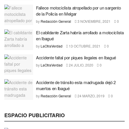
Fallece motociclista atropellado por un sargento
de la Policía en Melgar
by
Redacción General
3 NOVIEMBRE, 2021
0
El cabildante Zarta habría arrollado a motociclista
en Ibagué
by
LaOtraVerdad
13 OCTUBRE, 2021
0
Accidente faltal por piques ilegales en Ibagué
by
LaOtraVerdad
24 JULIO, 2020
0
Accidente de tránsito esta madrugada dejó 2
muertos en Ibagué
by
Redacción General
24 MARZO, 2019
0
ESPACIO PUBLICITARIO