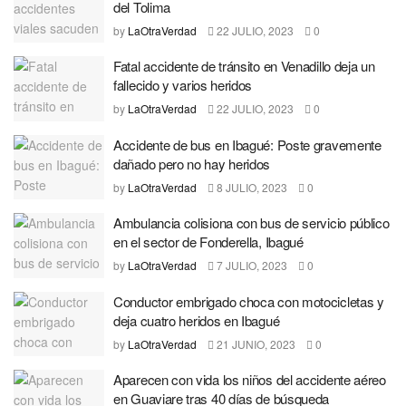
del Tolima
by
LaOtraVerdad
22 JULIO, 2023
0
Fatal accidente de tránsito en Venadillo deja un
fallecido y varios heridos
by
LaOtraVerdad
22 JULIO, 2023
0
Accidente de bus en Ibagué: Poste gravemente
dañado pero no hay heridos
by
LaOtraVerdad
8 JULIO, 2023
0
Ambulancia colisiona con bus de servicio público
en el sector de Fonderella, Ibagué
by
LaOtraVerdad
7 JULIO, 2023
0
Conductor embrigado choca con motocicletas y
deja cuatro heridos en Ibagué
by
LaOtraVerdad
21 JUNIO, 2023
0
Aparecen con vida los niños del accidente aéreo
en Guaviare tras 40 días de búsqueda