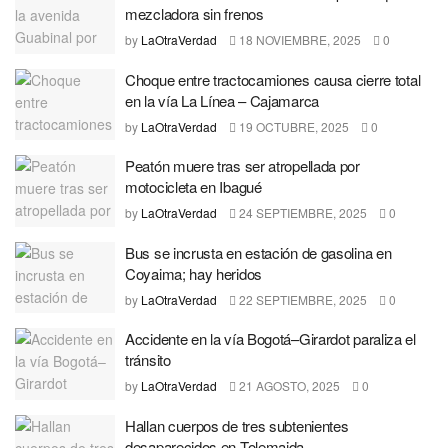
mezcladora sin frenos
by
LaOtraVerdad
18 NOVIEMBRE, 2025
0
Choque entre tractocamiones causa cierre total
en la vía La Línea – Cajamarca
by
LaOtraVerdad
19 OCTUBRE, 2025
0
Peatón muere tras ser atropellada por
motocicleta en Ibagué
by
LaOtraVerdad
24 SEPTIEMBRE, 2025
0
Bus se incrusta en estación de gasolina en
Coyaima; hay heridos
by
LaOtraVerdad
22 SEPTIEMBRE, 2025
0
Accidente en la vía Bogotá–Girardot paraliza el
tránsito
by
LaOtraVerdad
21 AGOSTO, 2025
0
Hallan cuerpos de tres subtenientes
desaparecidos en Tolemaida