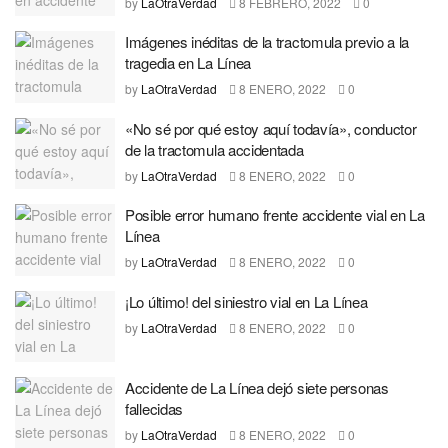
by
LaOtraVerdad
8 FEBRERO, 2022
0
Imágenes inéditas de la tractomula previo a la
tragedia en La Línea
by
LaOtraVerdad
8 ENERO, 2022
0
«No sé por qué estoy aquí todavía», conductor
de la tractomula accidentada
by
LaOtraVerdad
8 ENERO, 2022
0
Posible error humano frente accidente vial en La
Línea
by
LaOtraVerdad
8 ENERO, 2022
0
¡Lo último! del siniestro vial en La Línea
by
LaOtraVerdad
8 ENERO, 2022
0
Accidente de La Línea dejó siete personas
fallecidas
by
LaOtraVerdad
8 ENERO, 2022
0