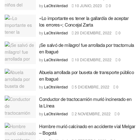
by
LaOtraVerdad
10 JUNIO, 2023
0
«Lo importante es tener la gallardía de aceptar
los errores»; Concejal Zarta
by
LaOtraVerdad
20 DICIEMBRE, 2022
0
¡Se salvó de milagro! fue arrollada por tractomula
en Ibagué
by
LaOtraVerdad
10 DICIEMBRE, 2022
0
Abuela arrollada por buseta de transporte público
en Ibagué
by
LaOtraVerdad
5 DICIEMBRE, 2022
0
Conductor de tractocamión murió incinerado en
la Línea
by
LaOtraVerdad
2 NOVIEMBRE, 2022
0
Hombre murió calcinado en accidente vial Melgar
– Bogotá