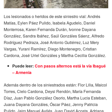
Los lesionados o heridos de este siniestro vial: Andrés
Matías, Eylen Páez Pulido, Isabela Agudelo, Daniel
Monterrosa, Karen Fernanda Durán, Ivonne Dayana
González, Sandra Ibáñez, Saúl Gonzáles Sáenz, Alfredo
Rodríguez Pedraza, José Antonio Gutiérrez, Luz Mery
Vargas, Yurani Ramírez, Diego Montenegro, Cristian
Cardona, José Uriel Gonzáles y Martha Cecilia González.
Puede leer:
Con pasos alternos está la vía Ibagué
– Armenia
Además dentro de los siniestrados están: Flor Lilia, Maicol
Torres, Cielo Cardona, Deysi Rendón, María Fernanda
Díaz, Juan Pablo González Osorio, Martha Lucia Esteban,
Juana Dayana Gonzáles, Óscar Páez, Jenny Patricia
Pulido, Jairo Manuel Avilés, Juan David Acosta, Adriana