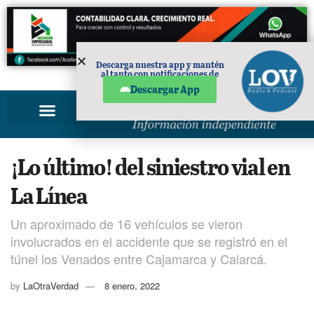
Descarga nuestra app y mantén
al tanto con notificaciones de
PUBLICIDAD
noticias en tu móvil.
Descargar App
¡Lo último! del siniestro vial en
La Línea
Un aproximado de 16 vehículos se vieron
involucrados en el accidente que se registró en el
túnel los Venados entre Cajamarca y Calarcá.
by
LaOtraVerdad
8 enero, 2022