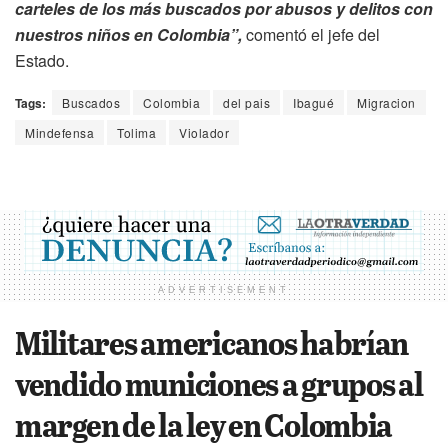
carteles de los más buscados por abusos y delitos con
nuestros niños en Colombia”,
comentó el jefe del
Estado.
Tags:
Buscados
Colombia
del pais
Ibagué
Migracion
Mindefensa
Tolima
Violador
ADVERTISEMENT
Militares americanos habrían
vendido municiones a grupos al
margen de la ley en Colombia