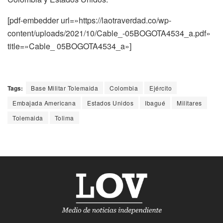
[pdf-embedder url=»https://laotraverdad.co/wp-
content/uploads/2021/10/Cable_-05BOGOTA4534_a.pdf»
title=»Cable_ 05BOGOTA4534_a»]
Tags:
Base Militar Tolemaida
Colombia
Ejército
Embajada Americana
Estados Unidos
Ibagué
Militares
Tolemaida
Tolima