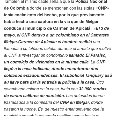
También el mismo cable señala que la
Policía Nacional
de Colombia
donde se mencionan con las siglas
«CNP»
tenía cocimiento del hecho, por lo que previamente
había hecho una captura en la vía que de Melgar
conduce al municipio de Carmen de Apicalá,
«El 3 de
mayo, el CNP detuvo a un colombiano en el Carretera
Melgar-Carmen de Apicala; el hombre recibió
una
llamada a su teléfono celular durante el arresto que motivó
al CNP a investigar un condominio
llamado El Paraíso,
un complejo de viviendas en la misma calle.
La
CNP
llegó a la casa indicada, donde encontraron dos
soldados estadounidenses. El suboficial Tanquary usó
su llave para dar la entrada al policial a la casa.
Otro
colombiano estaba en la casa, junto con
32,900 rondas
de varios calibres de munición.
Los detenidos fueron
trasladados a la comisaría del
CNP en Melgar
, donde
pasaron la noche
.
Es de nuestro entendimiento que la
munición se había rastreado positiva mente hasta el