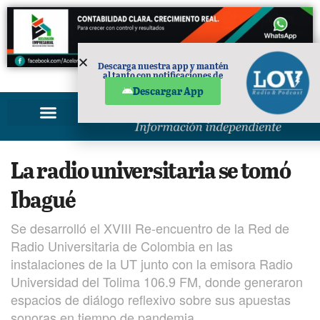
Descarga nuestra app y mantén
al tanto con notificaciones de
PUBLICIDAD
noticias en tu móvil.
Descargar App
La radio universitaria se tomó
Ibagué
Se desarrolló el XVIII Re-encuentro de la Red de
Radio Universitaria de Colombia en las
instalaciones de la UT junto con la emisora Radio
Universidad del Tolima 106.9 FM, donde generaron
espacios de diálogo reflexivo sobre sus apuestas
sonoras en tiempo de pandemia.