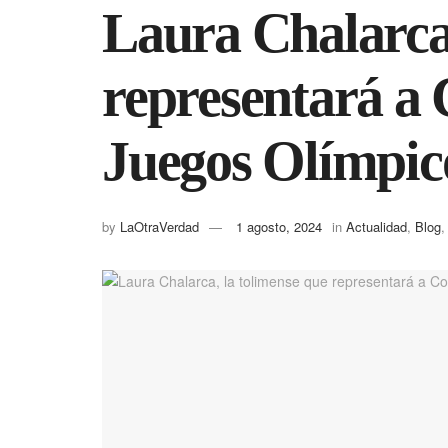
Laura Chalarca,
representará a 
Juegos Olímpic
by
LaOtraVerdad
1 agosto, 2024
in
Actualidad
,
Blog