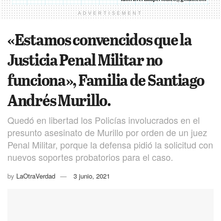
ADVERTISEMENT
«Estamos convencidos que la
Justicia Penal Militar no
funciona», Familia de Santiago
Andrés Murillo.
Quedó en libertad los Policías involucrados en el
presunto asesinato de Murillo por orden de un juez
Penal Militar, porque la defensa pidió la solicitud con
nuevos soportes probatorios para el caso.
by
LaOtraVerdad
3 junio, 2021