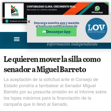
Descarga nuestra app y mantén
al tanto con notificaciones de
PUBLICIDAD
noticias en tu móvil.
Descargar App
Le quieren mover la silla como
senador a Miguel Barreto
La aceptación de la solicitud ante el Consejo de
Estado pondría a tambalear al Senador Miguel
Barreto por su presunta omisión en el informe sobre
los topes máximos para la financiación de la
campaña que lo llevó al Senado.