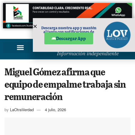
Descarga nuestra app y mantén
al tanto con notificaciones de
PUBLICIDAD
noticias en tu móvil.
Descargar App
Miguel Gómez afirma que
equipo de empalme trabaja sin
remuneración
by
LaOtraVerdad
4 julio, 2026