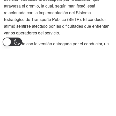
atraviesa el gremio, la cual, según manifestó, está
relacionada con la implementación del Sistema
Estratégico de Transporte Público (SETP). El conductor
afirmó sentirse afectado por las dificultades que enfrentan
varios operadores del servicio.
De acuerdo con la versión entregada por el conductor, un
agente de tránsito pretendía inmovilizar el automotor al
considerar que no contaba con la autorización o
habilitación correspondiente para prestar el servicio. El
transportador sostiene que esta situación es consecuencia
de presuntos retrasos en los procesos administrativos
relacionados con el nuevo sistema de transporte.
Durante el procedimiento, las autoridades impusieron al
conductor dos comparendos tras establecer que las
pólizas contractuales del vehículo se encontraban
vencidas desde el pasado mes de febrero. Este hecho hizo