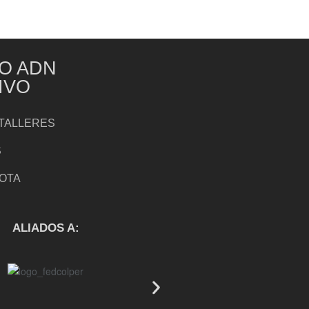
O ADN
IVO
TALLERES
S
NOTA
S
ALIADOS A: