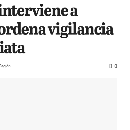
nterviene a
rdena vigilancia
iata
0
Región