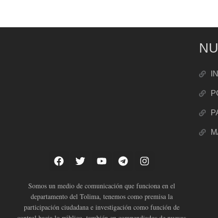
NU
I
P
P
M
Somos un medio de comunicación que funciona en el
departamento del Tolima, tenemos como premisa la
participación ciudadana e investigación como función de
control hacia lo público, también en compendiados de nuevas