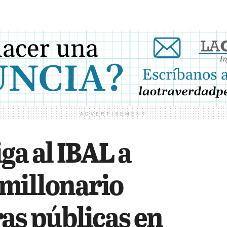
ADVERTISEMENT
ga al IBAL a
millonario
as públicas en