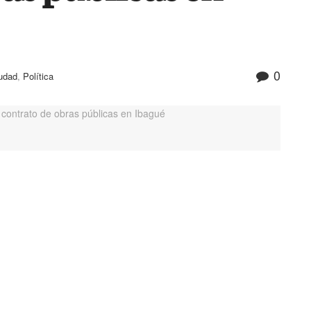
0
udad
,
Política