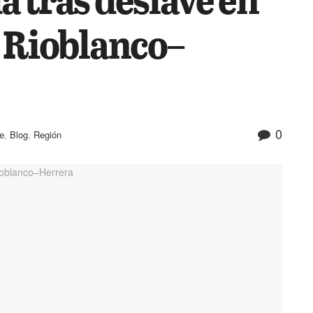
a Rioblanco–
0
e
,
Blog
,
Región