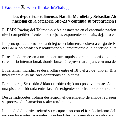
Facebook
Twitter
LinkedIn
Whatsapp
Los deportistas tolimenses Natalia Mendieta y Sebastián 
nacional en la categoría Sub-23 y continúa su preparación
El BMX Racing del Tolima volvió a destacarse en el escenario nacion
nivel competitivo frente a los mejores exponentes del país, dejando e
La principal actuación de la delegación tolimense estuvo a cargo de N
del BMX colombiano y reafirmando el crecimiento que ha tenido dura
El resultado representa un importante impulso para la deportista, q
calendario internacional, donde buscará representar al país con una de
El certamen mundial se desarrollará entre el 18 y el 25 de julio en Br
nivel frente a las mejores corredoras del planeta.
Por su parte, Sebastián Aldana también dejó una positiva impresión d
una pista considerada entre las más exigentes del circuito colombiano.
Desde Indeportes Tolima destacaron el desempeño de ambos representant
su proceso de formación y alto rendimiento.
La entidad deportiva reiteró su compromiso con el fortalecimiento de
nacionales e internacionales, brindándoles herramientas para alcanzar 