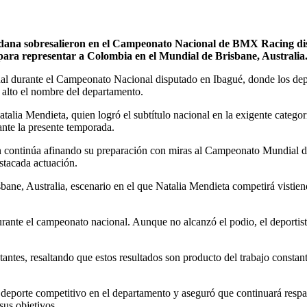
Aldana sobresalieron en el Campeonato Nacional de BMX Racing dis
 para representar a Colombia en el Mundial de Brisbane, Australia
al durante el Campeonato Nacional disputado en Ibagué, donde los dep
n alto el nombre del departamento.
atalia Mendieta, quien logró el subtítulo nacional en la exigente cate
nte la presente temporada.
uien continúa afinando su preparación con miras al Campeonato Mundia
stacada actuación.
isbane, Australia, escenario en el que Natalia Mendieta competirá vistie
urante el campeonato nacional. Aunque no alcanzó el podio, el deportis
es, resaltando que estos resultados son producto del trabajo constante
l deporte competitivo en el departamento y aseguró que continuará respa
sus objetivos.