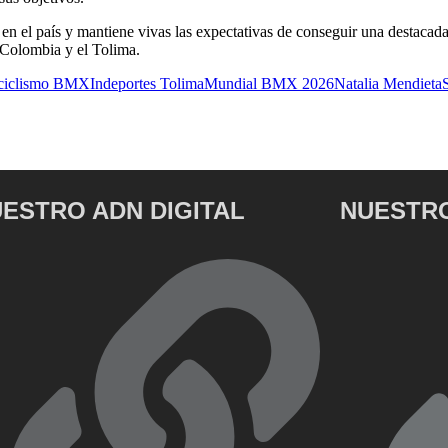
en el país y mantiene vivas las expectativas de conseguir una destacada
 Colombia y el Tolima.
ciclismo BMX
Indeportes Tolima
Mundial BMX 2026
Natalia Mendieta
ESTRO ADN DIGITAL
NUESTRO