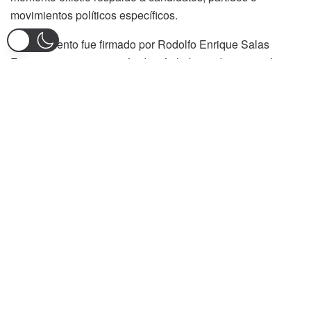
movimientos políticos específicos.
El documento fue firmado por Rodolfo Enrique Salas
Figueroa, quien aseguró además haber sido testigo directo
de las declaraciones entregadas por Jaramillo durante el
evento realizado en territorio tolimense.
Según el Ministerio, el llamado realizado por el funcionario
debe interpretarse dentro del marco constitucional que
promueve la participación democrática como un derecho
fundamental de los ciudadanos y no como una
intervención electoral prohibida por la ley.
La defensa jurídica argumentó que ni la Constitución
Política ni la Ley 996 de 2005, conocida como Ley de
Garantías Electorales, fueron vulneradas, debido a que el
ministro no promovió campañas políticas, no difundió
propaganda electoral, ni ofreció beneficios o presiones