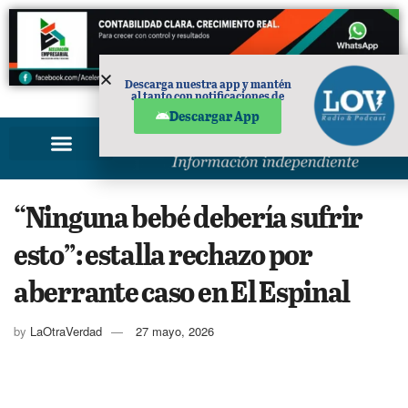
Descarga nuestra app y mantén
al tanto con notificaciones de
PUBLICIDAD
noticias en tu móvil.
Descargar App
“Ninguna bebé debería sufrir
esto”: estalla rechazo por
aberrante caso en El Espinal
by
LaOtraVerdad
27 mayo, 2026