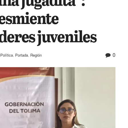
esmiente
deres juveniles
0
,
Política
,
Portada
,
Región