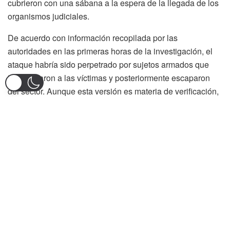
cubrieron con una sábana a la espera de la llegada de los
organismos judiciales.
De acuerdo con información recopilada por las
autoridades en las primeras horas de la investigación, el
ataque habría sido perpetrado por sujetos armados que
interceptaron a las víctimas y posteriormente escaparon
del sector. Aunque esta versión es materia de verificación,
las hipótesis iniciales apuntan a un posible caso de
sicariato.
Horas después del atentado se conoció que una segunda
persona también había resultado gravemente herida
durante la acción violenta. Se trataba de un menor de edad
que fue trasladado de urgencia a la Unidad de Salud de
Ibagué ubicada en el Jordán, donde recibió atención
médica especializada.
Pese a los esfuerzos del personal de salud por salvarle la