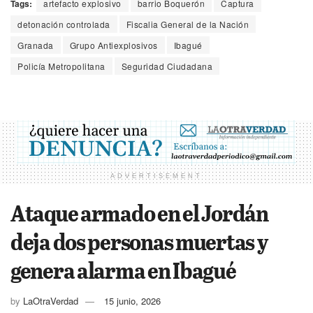
Tags:
artefacto explosivo
barrio Boquerón
Captura
detonación controlada
Fiscalia General de la Nación
Granada
Grupo Antiexplosivos
Ibagué
Policía Metropolitana
Seguridad Ciudadana
ADVERTISEMENT
Ataque armado en el Jordán
deja dos personas muertas y
genera alarma en Ibagué
by
LaOtraVerdad
15 junio, 2026