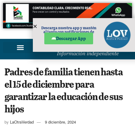
Descarga nuestra app y mantén
al tanto con notificaciones de
PUBLICIDAD
noticias en tu móvil.
Descargar App
Padres de familia tienen hasta
el 15 de diciembre para
garantizar la educación de sus
hijos
by
LaOtraVerdad
9 diciembre, 2024