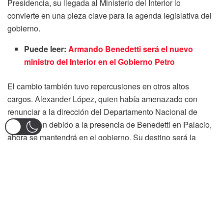
Presidencia, su llegada al Ministerio del Interior lo
convierte en una pieza clave para la agenda legislativa del
gobierno.
Puede leer:
Armando Benedetti será el nuevo
ministro del Interior en el Gobierno Petro
El cambio también tuvo repercusiones en otros altos
cargos. Alexander López, quien había amenazado con
renunciar a la dirección del Departamento Nacional de
Planeación debido a la presencia de Benedetti en Palacio,
ahora se mantendrá en el gobierno. Su destino será la
jefatura de gabinete, el cargo que deja vacante Benedetti.
Además, Susana Muhamad, actual ministra de Ambiente,
seguiría en la administración Petro, aunque su futuro aún
no está definido. Todo apunta a que podría asumir la
dirección de Planeación Nacional, en reemplazo de