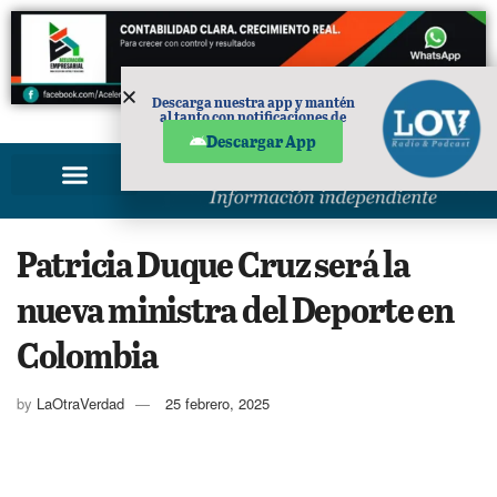
Descarga nuestra app y mantén
al tanto con notificaciones de
PUBLICIDAD
noticias en tu móvil.
Descargar App
Patricia Duque Cruz será la
nueva ministra del Deporte en
Colombia
by
LaOtraVerdad
25 febrero, 2025