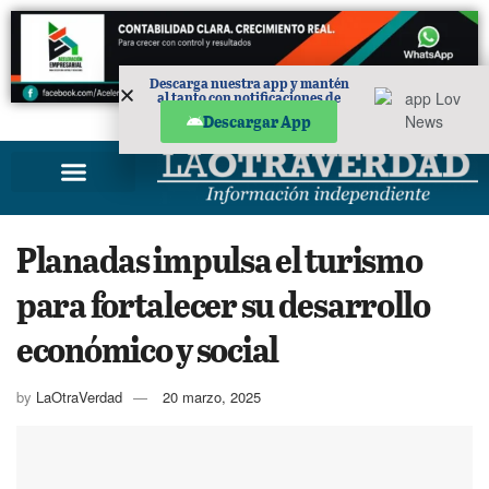
Descarga nuestra app y mantén
al tanto con notificaciones de
noticias en tu móvil.
PUBLICIDAD
Descargar App
Planadas impulsa el turismo
para fortalecer su desarrollo
económico y social
by
LaOtraVerdad
20 marzo, 2025