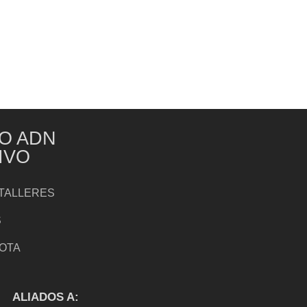
O ADN
IVO
TALLERES
S
NOTA
S
ALIADOS A: