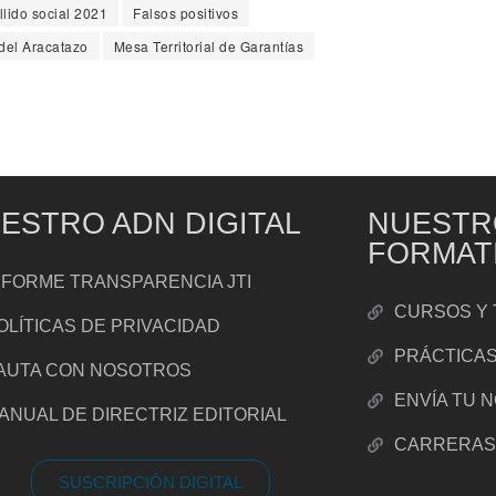
llido social 2021
Falsos positivos
del Aracatazo
Mesa Territorial de Garantías
ESTRO ADN DIGITAL
NUESTR
FORMAT
NFORME TRANSPARENCIA JTI
CURSOS Y 
OLÍTICAS DE PRIVACIDAD
PRÁCTICA
AUTA CON NOSOTROS
ENVÍA TU 
ANUAL DE DIRECTRIZ EDITORIAL
CARRERA
SUSCRIPCIÓN DIGITAL