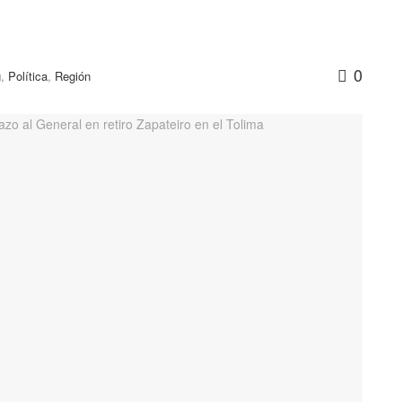
0
g
,
Política
,
Región