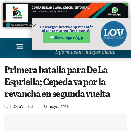
Descarga nuestra app y mantén
al tanto con notificaciones de
PUBLICIDAD
noticias en tu móvil.
Descargar App
Primera batalla para De La
Espriella; Cepeda va por la
revancha en segunda vuelta
by
LaOtraVerdad
31 mayo, 2026