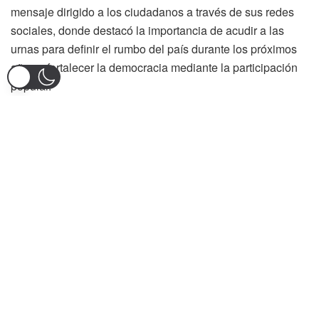
mensaje dirigido a los ciudadanos a través de sus redes
sociales, donde destacó la importancia de acudir a las
urnas para definir el rumbo del país durante los próximos
años y fortalecer la democracia mediante la participación
popular.
En su declaración pública, el candidato invitó a los
colombianos a votar por una nación con mayores
oportunidades, enfocada en la reducción de la pobreza, la
disminución de las brechas sociales y el fortalecimiento de
sectores estratégicos como la agricultura, el turismo, la
cultura y la protección ambiental.
Asimismo, el dirigente político aseguró que Colombia tiene
el potencial para consolidarse como una potencia
agroalimentaria y ambiental, insistiendo en que el país
necesita avanzar hacia una economía moderna,
diversificada y con mayores oportunidades para las