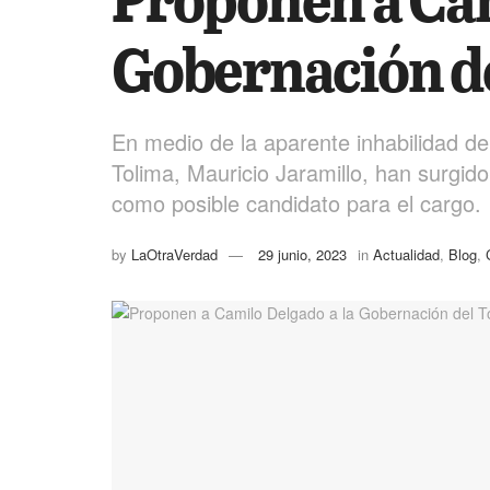
Gobernación d
En medio de la aparente inhabilidad de
Tolima, Mauricio Jaramillo, han surgi
como posible candidato para el cargo.
by
LaOtraVerdad
29 junio, 2023
in
Actualidad
,
Blog
,