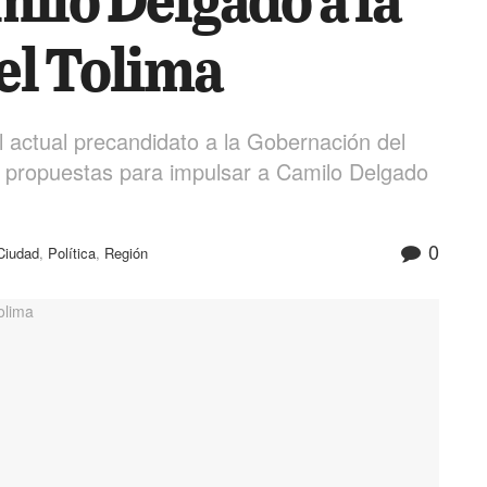
el Tolima
l actual precandidato a la Gobernación del
do propuestas para impulsar a Camilo Delgado
0
Ciudad
,
Política
,
Región