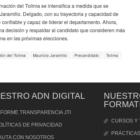
rnación del Tolima se intensifica a medida que se
 Jaramillo. Delgado, con su trayectoria y capacidad de
 confiable y capaz de liderar el departamento. Ahora,
na decisión y respaldar al candidato que consideren más
ima en las próximas elecciones.
ón del Tolima
Mauricio Jaramillo
Precandidato
Tolima
ESTRO ADN DIGITAL
NUESTR
FORMAT
NFORME TRANSPARENCIA JTI
CURSOS Y 
OLÍTICAS DE PRIVACIDAD
PRÁCTICA
AUTA CON NOSOTROS