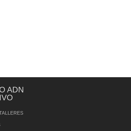
O ADN
IVO
TALLERES
S