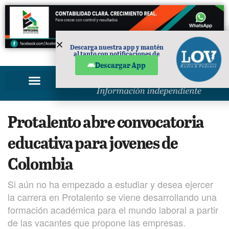
Descarga nuestra app y mantén
al tanto con notificaciones de
PUBLICIDAD
noticias en tu móvil.
Descargar App
Protalento abre convocatoria
educativa para jovenes de
Colombia
Si aún no ha empezado a estudiar y desea ejercer
la carrera en Protalento se viene desarrollando una
formación académica para el mundo laboral a partir
de las vacantes que propone las empresas.