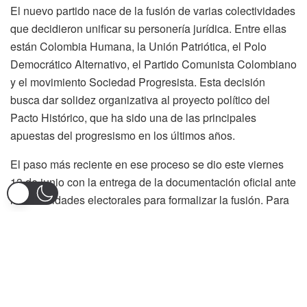
El nuevo partido nace de la fusión de varias colectividades
que decidieron unificar su personería jurídica. Entre ellas
están Colombia Humana, la Unión Patriótica, el Polo
Democrático Alternativo, el Partido Comunista Colombiano
y el movimiento Sociedad Progresista. Esta decisión
busca dar solidez organizativa al proyecto político del
Pacto Histórico, que ha sido una de las principales
apuestas del progresismo en los últimos años.
El paso más reciente en ese proceso se dio este viernes
13 de junio con la entrega de la documentación oficial ante
las autoridades electorales para formalizar la fusión. Para
ello fue necesario presentar un programa político común,
unos estatutos y una Coordinación Nacional que tendrá a
su cargo la dirección provisional del nuevo partido hasta la
celebración de la asamblea general prevista para después
de las elecciones del 2026.