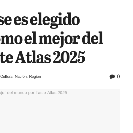
e es elegido
mo el mejor del
e Atlas 2025
0
,
Cultura
,
Nación
,
Región