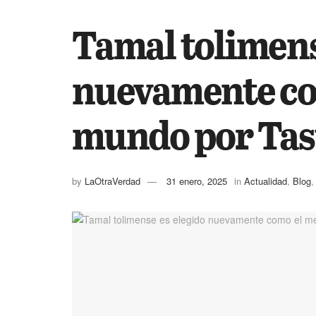
Tamal tolimens
nuevamente co
mundo por Tast
by
LaOtraVerdad
31 enero, 2025
in
Actualidad
,
Blog