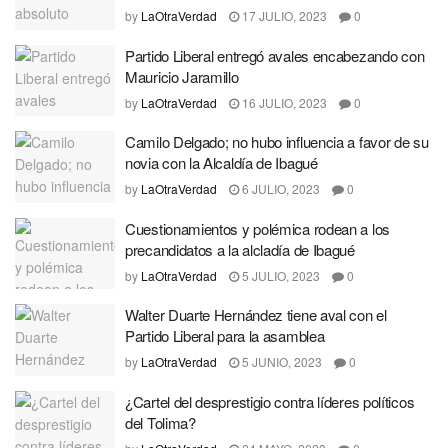
by
LaOtraVerdad
17 JULIO, 2023
0
Partido Liberal entregó avales encabezando con
Mauricio Jaramillo
by
LaOtraVerdad
16 JULIO, 2023
0
Camilo Delgado; no hubo influencia a favor de su
novia con la Alcaldía de Ibagué
by
LaOtraVerdad
6 JULIO, 2023
0
Cuestionamientos y polémica rodean a los
precandidatos a la alcladía de Ibagué
by
LaOtraVerdad
5 JULIO, 2023
0
Walter Duarte Hernández tiene aval con el
Partido Liberal para la asamblea
by
LaOtraVerdad
5 JUNIO, 2023
0
¿Cartel del desprestigio contra líderes políticos
del Tolima?