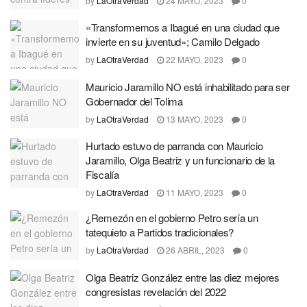
by
LaOtraVerdad
24 MAYO, 2023
0
«Transformemos a Ibagué en una ciudad que
invierte en su juventud»; Camilo Delgado
by
LaOtraVerdad
22 MAYO, 2023
0
Mauricio Jaramillo NO está inhabilitado para ser
Gobernador del Tolima
by
LaOtraVerdad
13 MAYO, 2023
0
Hurtado estuvo de parranda con Mauricio
Jaramillo, Olga Beatriz y un funcionario de la
Fiscalía
by
LaOtraVerdad
11 MAYO, 2023
0
¿Remezón en el gobierno Petro sería un
tatequieto a Partidos tradicionales?
by
LaOtraVerdad
26 ABRIL, 2023
0
Olga Beatriz González entre las diez mejores
congresistas revelación del 2022