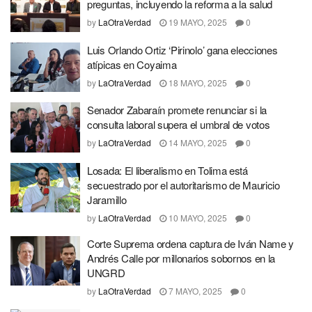
preguntas, incluyendo la reforma a la salud
by
LaOtraVerdad
19 MAYO, 2025
0
Luis Orlando Ortiz ‘Pirinolo’ gana elecciones
atípicas en Coyaima
by
LaOtraVerdad
18 MAYO, 2025
0
Senador Zabaraín promete renunciar si la
consulta laboral supera el umbral de votos
by
LaOtraVerdad
14 MAYO, 2025
0
Losada: El liberalismo en Tolima está
secuestrado por el autoritarismo de Mauricio
Jaramillo
by
LaOtraVerdad
10 MAYO, 2025
0
Corte Suprema ordena captura de Iván Name y
Andrés Calle por millonarios sobornos en la
UNGRD
by
LaOtraVerdad
7 MAYO, 2025
0