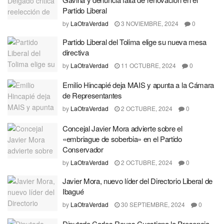
Partido Liberal
by
LaOtraVerdad
3 NOVIEMBRE, 2024
0
Partido Liberal del Tolima elige su nueva mesa
directiva
by
LaOtraVerdad
11 OCTUBRE, 2024
0
Emilio Hincapié deja MAIS y apunta a la Cámara
de Representantes
by
LaOtraVerdad
2 OCTUBRE, 2024
0
Concejal Javier Mora advierte sobre el
«embriague de soberbia» en el Partido
Conservador
by
LaOtraVerdad
2 OCTUBRE, 2024
0
Javier Mora, nuevo líder del Directorio Liberal de
Ibagué
by
LaOtraVerdad
30 SEPTIEMBRE, 2024
0
Diputado Carlos Reyes Cuestiona la Presencia