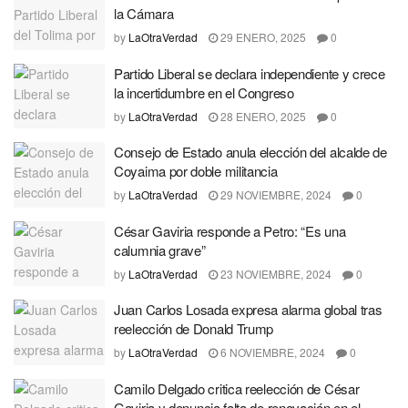
la Cámara
by
LaOtraVerdad
29 ENERO, 2025
0
Partido Liberal se declara independiente y crece
la incertidumbre en el Congreso
by
LaOtraVerdad
28 ENERO, 2025
0
Consejo de Estado anula elección del alcalde de
Coyaima por doble militancia
by
LaOtraVerdad
29 NOVIEMBRE, 2024
0
César Gaviria responde a Petro: “Es una
calumnia grave”
by
LaOtraVerdad
23 NOVIEMBRE, 2024
0
Juan Carlos Losada expresa alarma global tras
reelección de Donald Trump
by
LaOtraVerdad
6 NOVIEMBRE, 2024
0
Camilo Delgado critica reelección de César
Gaviria y denuncia falta de renovación en el