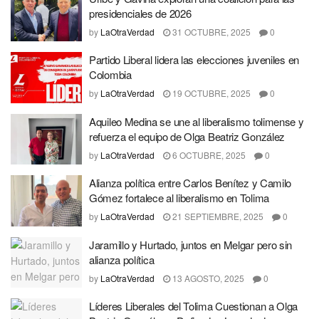
presidenciales de 2026
by
LaOtraVerdad
31 OCTUBRE, 2025
0
Partido Liberal lidera las elecciones juveniles en
Colombia
by
LaOtraVerdad
19 OCTUBRE, 2025
0
Aquileo Medina se une al liberalismo tolimense y
refuerza el equipo de Olga Beatriz González
by
LaOtraVerdad
6 OCTUBRE, 2025
0
Alianza política entre Carlos Benítez y Camilo
Gómez fortalece al liberalismo en Tolima
by
LaOtraVerdad
21 SEPTIEMBRE, 2025
0
Jaramillo y Hurtado, juntos en Melgar pero sin
alianza política
by
LaOtraVerdad
13 AGOSTO, 2025
0
Líderes Liberales del Tolima Cuestionan a Olga