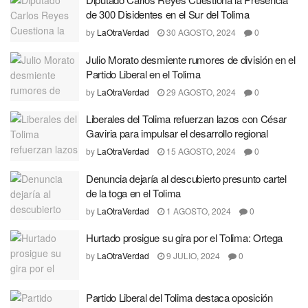
de 300 Disidentes en el Sur del Tolima
by
LaOtraVerdad
30 AGOSTO, 2024
0
Julio Morato desmiente rumores de división en el
Partido Liberal en el Tolima
by
LaOtraVerdad
29 AGOSTO, 2024
0
Liberales del Tolima refuerzan lazos con César
Gaviria para impulsar el desarrollo regional
by
LaOtraVerdad
15 AGOSTO, 2024
0
Denuncia dejaría al descubierto presunto cartel
de la toga en el Tolima
by
LaOtraVerdad
1 AGOSTO, 2024
0
Hurtado prosigue su gira por el Tolima: Ortega
by
LaOtraVerdad
9 JULIO, 2024
0
Partido Liberal del Tolima destaca oposición