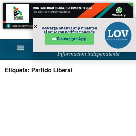
Descarga nuestra app y mantén
al tanto con notificaciones de
PUBLICIDAD
noticias en tu móvil.
Descargar App
Etiqueta:
Partido Liberal