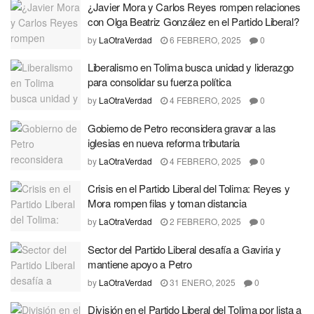
¿Javier Mora y Carlos Reyes rompen relaciones
con Olga Beatriz González en el Partido Liberal?
by
LaOtraVerdad
6 FEBRERO, 2025
0
Liberalismo en Tolima busca unidad y liderazgo
para consolidar su fuerza política
by
LaOtraVerdad
4 FEBRERO, 2025
0
Gobierno de Petro reconsidera gravar a las
iglesias en nueva reforma tributaria
by
LaOtraVerdad
4 FEBRERO, 2025
0
Crisis en el Partido Liberal del Tolima: Reyes y
Mora rompen filas y toman distancia
by
LaOtraVerdad
2 FEBRERO, 2025
0
Sector del Partido Liberal desafía a Gaviria y
mantiene apoyo a Petro
by
LaOtraVerdad
31 ENERO, 2025
0
División en el Partido Liberal del Tolima por lista a