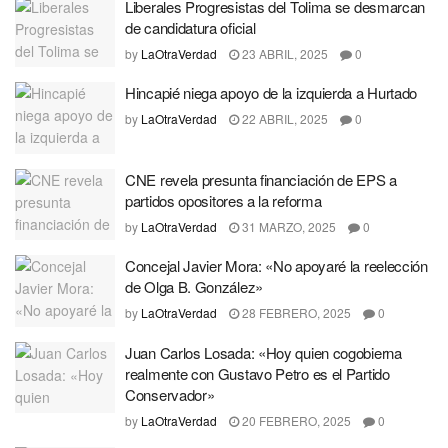
Liberales Progresistas del Tolima se desmarcan
de candidatura oficial
by
LaOtraVerdad
23 ABRIL, 2025
0
Hincapié niega apoyo de la izquierda a Hurtado
by
LaOtraVerdad
22 ABRIL, 2025
0
CNE revela presunta financiación de EPS a
partidos opositores a la reforma
by
LaOtraVerdad
31 MARZO, 2025
0
Concejal Javier Mora: «No apoyaré la reelección
de Olga B. González»
by
LaOtraVerdad
28 FEBRERO, 2025
0
Juan Carlos Losada: «Hoy quien cogobierna
realmente con Gustavo Petro es el Partido
Conservador»
by
LaOtraVerdad
20 FEBRERO, 2025
0