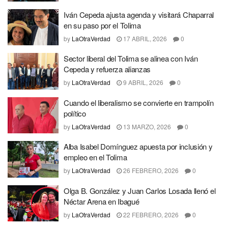
Iván Cepeda ajusta agenda y visitará Chaparral
en su paso por el Tolima
by
LaOtraVerdad
17 ABRIL, 2026
0
Sector liberal del Tolima se alinea con Iván
Cepeda y refuerza alianzas
by
LaOtraVerdad
9 ABRIL, 2026
0
Cuando el liberalismo se convierte en trampolín
político
by
LaOtraVerdad
13 MARZO, 2026
0
Alba Isabel Domínguez apuesta por inclusión y
empleo en el Tolima
by
LaOtraVerdad
26 FEBRERO, 2026
0
Olga B. González y Juan Carlos Losada llenó el
Néctar Arena en Ibagué
by
LaOtraVerdad
22 FEBRERO, 2026
0