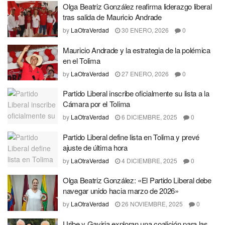
Olga Beatriz González reafirma liderazgo liberal
tras salida de Mauricio Andrade
by
LaOtraVerdad
30 ENERO, 2026
0
Mauricio Andrade y la estrategia de la polémica
en el Tolima
by
LaOtraVerdad
27 ENERO, 2026
0
Partido Liberal inscribe oficialmente su lista a la
Cámara por el Tolima
by
LaOtraVerdad
6 DICIEMBRE, 2025
0
Partido Liberal define lista en Tolima y prevé
ajuste de última hora
by
LaOtraVerdad
4 DICIEMBRE, 2025
0
Olga Beatriz González: «El Partido Liberal debe
navegar unido hacia marzo de 2026»
by
LaOtraVerdad
26 NOVIEMBRE, 2025
0
Uribe y Gaviria exploran una coalición para las