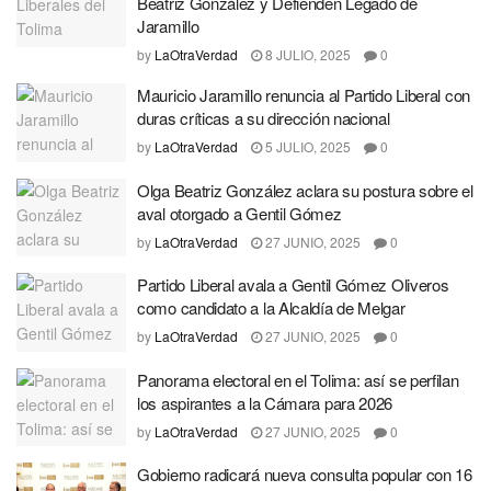
Beatriz González y Defienden Legado de
Jaramillo
by
LaOtraVerdad
8 JULIO, 2025
0
Mauricio Jaramillo renuncia al Partido Liberal con
duras críticas a su dirección nacional
by
LaOtraVerdad
5 JULIO, 2025
0
Olga Beatriz González aclara su postura sobre el
aval otorgado a Gentil Gómez
by
LaOtraVerdad
27 JUNIO, 2025
0
Partido Liberal avala a Gentil Gómez Oliveros
como candidato a la Alcaldía de Melgar
by
LaOtraVerdad
27 JUNIO, 2025
0
Panorama electoral en el Tolima: así se perfilan
los aspirantes a la Cámara para 2026
by
LaOtraVerdad
27 JUNIO, 2025
0
Gobierno radicará nueva consulta popular con 16