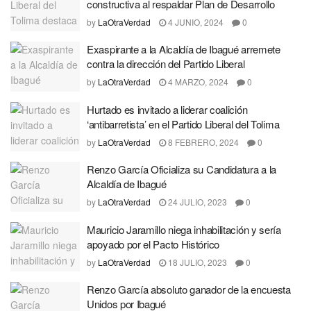
constructiva al respaldar Plan de Desarrollo
by
LaOtraVerdad
4 JUNIO, 2024
0
Exaspirante a la Alcaldía de Ibagué arremete
contra la dirección del Partido Liberal
by
LaOtraVerdad
4 MARZO, 2024
0
Hurtado es invitado a liderar coalición
‘antibarretista’ en el Partido Liberal del Tolima
by
LaOtraVerdad
8 FEBRERO, 2024
0
Renzo García Oficializa su Candidatura a la
Alcaldía de Ibagué
by
LaOtraVerdad
24 JULIO, 2023
0
Mauricio Jaramillo niega inhabilitación y sería
apoyado por el Pacto Histórico
by
LaOtraVerdad
18 JULIO, 2023
0
Renzo García absoluto ganador de la encuesta
Unidos por Ibagué