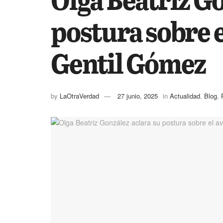
postura sobre e
Gentil Gómez
by
LaOtraVerdad
27 junio, 2025
in
Actualidad
,
Blog
,