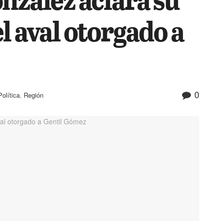
l aval otorgado a
0
Política
,
Región