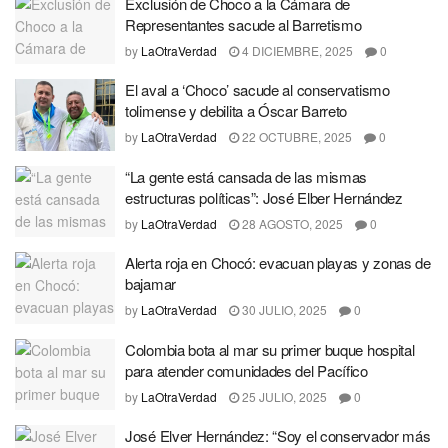
Exclusión de Choco a la Cámara de
Representantes sacude al Barretismo
by
LaOtraVerdad
4 DICIEMBRE, 2025
0
El aval a ‘Choco’ sacude al conservatismo
tolimense y debilita a Óscar Barreto
by
LaOtraVerdad
22 OCTUBRE, 2025
0
“La gente está cansada de las mismas
estructuras políticas”: José Elber Hernández
by
LaOtraVerdad
28 AGOSTO, 2025
0
Alerta roja en Chocó: evacuan playas y zonas de
bajamar
by
LaOtraVerdad
30 JULIO, 2025
0
Colombia bota al mar su primer buque hospital
para atender comunidades del Pacífico
by
LaOtraVerdad
25 JULIO, 2025
0
José Elver Hernández: “Soy el conservador más