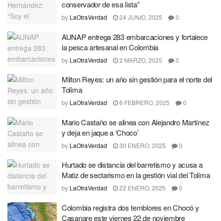
conservador de esa lista”
by
LaOtraVerdad
24 JUNIO, 2025
0
AUNAP entrega 283 embarcaciones y fortalece
la pesca artesanal en Colombia
by
LaOtraVerdad
2 MARZO, 2025
0
Milton Reyes: un año sin gestión para el norte del
Tolima
by
LaOtraVerdad
6 FEBRERO, 2025
0
Mario Castaño se alinea con Alejandro Martínez
y deja en jaque a ‘Choco’
by
LaOtraVerdad
30 ENERO, 2025
0
Hurtado se distancia del barretismo y acusa a
Matiz de sectarismo en la gestión vial del Tolima
by
LaOtraVerdad
22 ENERO, 2025
0
Colombia registra dos temblores en Chocó y
Casanare este viernes 22 de noviembre