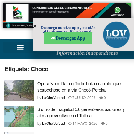
Descarga nuestra app y mantén
al tanto con notificaciones de
PUBLICIDAD
noticias en tu móvil.
Descargar App
Etiqueta:
Choco
Operativo militar en Tadó: hallan carrotanque
sospechoso en la vía Chocó-Pereira
by
LaOtraVerdad
7 JULIO, 2026
0
Sismo de magnitud 5.6 generó evacuaciones y
alerta preventiva en el Tolima
by
LaOtraVerdad
14 MAYO, 2026
0