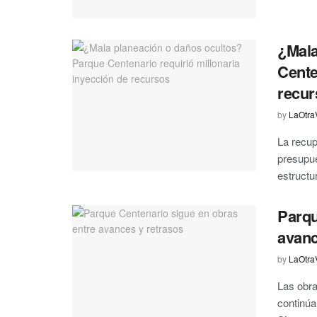
¿Mala
Cente
recur
by
LaOtra
La recup
presupue
estructur
Parqu
avanc
by
LaOtra
Las obra
continúa