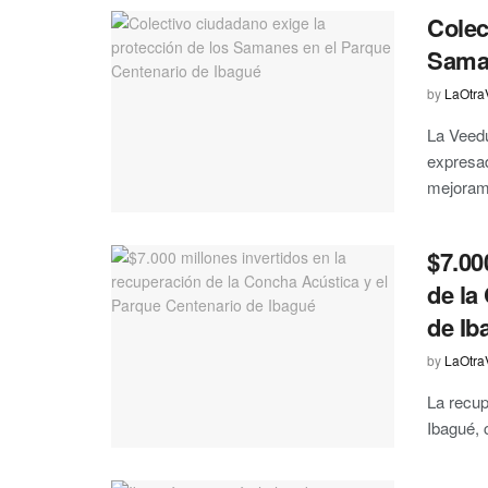
Colec
Saman
by
LaOtra
La Veedu
expresad
mejorami
$7.00
de la
de Ib
by
LaOtra
La recup
Ibagué, 