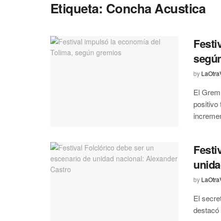
Etiqueta:
Concha Acustica
Festi
segú
by
LaOtra
El Gremi
positivo 
incremen
Festi
unida
by
LaOtra
El secre
destacó q