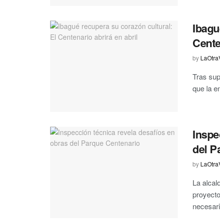
Ibagu
Cente
by
LaOtra
Tras sup
que la e
Inspe
del P
by
LaOtra
La alcal
proyecto
necesaria