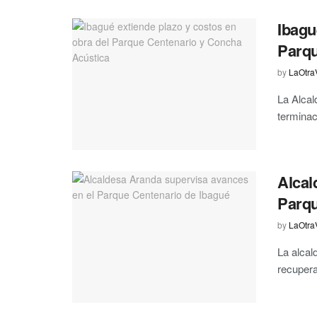
Ibagu
Parqu
by
LaOtra
La Alcal
terminac
Alcal
Parqu
by
LaOtra
La alcal
recupera