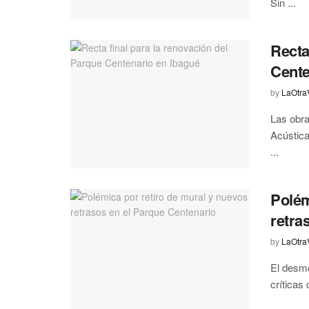
Sin ...
Recta
Cente
by
LaOtra
Las obra
Acústica
...
Polém
retra
by
LaOtra
El desmo
críticas